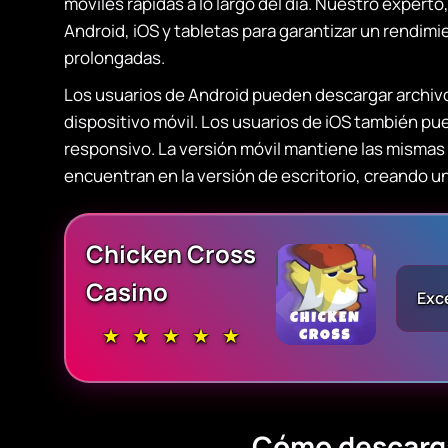
móviles rápidas a lo largo del día. Nuestro expert
Android, iOS y tabletas para garantizar un rendim
prolongadas.
Los usuarios de Android pueden descargar archivo
dispositivo móvil. Los usuarios de iOS también pu
responsivo. La versión móvil mantiene las mismas 
encuentran en la versión de escritorio, creando u
Chicken Cross
Casino
Exc
★
★
★
★
★
Cómo descarga