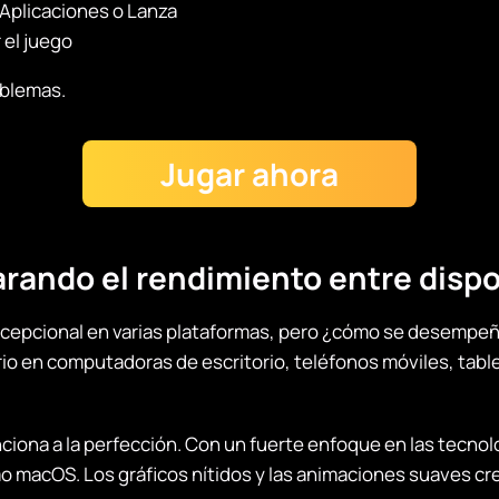
 Aplicaciones o Lanza
 el juego
oblemas.
Jugar ahora
ando el rendimiento entre dispo
xcepcional en varias plataformas, pero ¿cómo se desempeñ
o en computadoras de escritorio, teléfonos móviles, table
ciona a la perfección. Con un fuerte enfoque en las tecno
 macOS. Los gráficos nítidos y las animaciones suaves crea