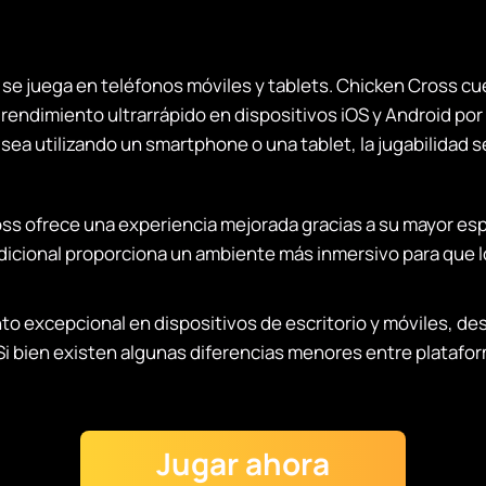
do se juega en teléfonos móviles y tablets. Chicken Cross 
ndimiento ultrarrápido en dispositivos iOS y Android por ig
ea utilizando un smartphone o una tablet, la jugabilidad s
oss ofrece una experiencia mejorada gracias a su mayor es
 adicional proporciona un ambiente más inmersivo para que 
nto excepcional en dispositivos de escritorio y móviles,
Si bien existen algunas diferencias menores entre plataform
Jugar ahora