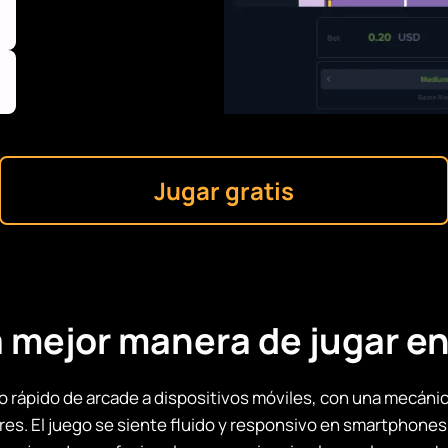
Jugar gratis
 mejor manera de jugar en
 rápido de arcade a dispositivos móviles, con una mecánica
ores. El juego se siente fluido y responsivo en smartphones 