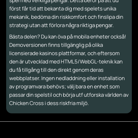
spel med verkliga pengar. Detta beror på att du
först får tid att bekanta dig med spelets unika
mekanik, bedöma din riskkomfort och finslipa din
strategi utan att förlora några riktiga pengar.
Bästa delen? Du kan öva på mobila enheter också!
Demoversionen finns tillgänglig på olika
licensierade kasinos plattformar, och eftersom
den är utvecklad med HTML5/WebGL-teknik kan
du få tillgång till den direkt genom deras
webbplatser. Ingen nedladdning eller installation
av programvara behövs; välj bara en enhet som
passar din spelstil och börja utf utforska världen av
Chicken Cross i dess riskfria miljö.
Spela nu