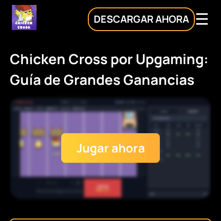
DESCARGAR AHORA
Chicken Cross por Upgaming:
Guía de Grandes Ganancias
Jugar ahora