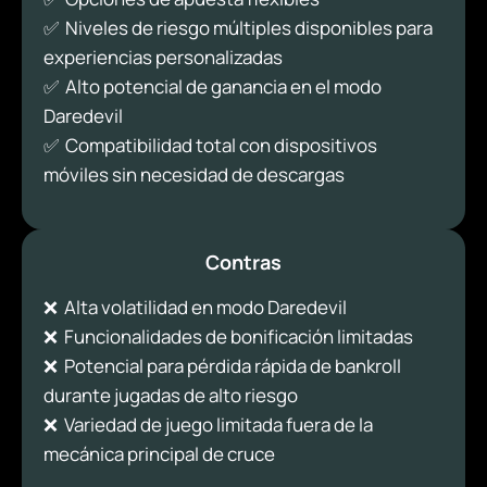
Niveles de riesgo múltiples disponibles para
experiencias personalizadas
Alto potencial de ganancia en el modo
Daredevil
Compatibilidad total con dispositivos
móviles sin necesidad de descargas
Contras
Alta volatilidad en modo Daredevil
Funcionalidades de bonificación limitadas
Potencial para pérdida rápida de bankroll
durante jugadas de alto riesgo
Variedad de juego limitada fuera de la
mecánica principal de cruce