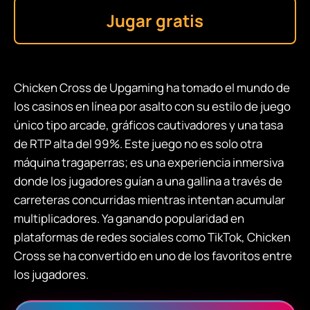
Jugar gratis
Chicken Cross de Upgaming ha tomado el mundo de
los casinos en línea por asalto con su estilo de juego
único tipo arcade, gráficos cautivadores y una tasa
de RTP alta del 99%. Este juego no es solo otra
máquina tragaperras; es una experiencia inmersiva
donde los jugadores guían a una gallina a través de
carreteras concurridas mientras intentan acumular
multiplicadores. Ya ganando popularidad en
plataformas de redes sociales como TikTok, Chicken
Cross se ha convertido en uno de los favoritos entre
los jugadores.