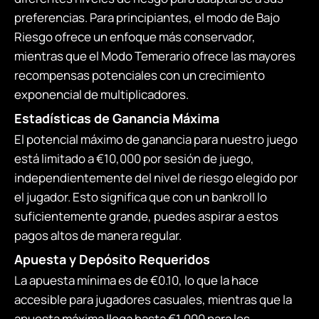
preferencias. Para principiantes, el modo de Bajo
Riesgo ofrece un enfoque más conservador,
mientras que el Modo Temerario ofrece las mayores
recompensas potenciales con un crecimiento
exponencial de multiplicadores.
Estadísticas de Ganancia Máxima
El potencial máximo de ganancia para nuestro juego
está limitado a €10,000 por sesión de juego,
independientemente del nivel de riesgo elegido por
el jugador. Esto significa que con un bankroll lo
suficientemente grande, puedes aspirar a estos
pagos altos de manera regular.
Apuesta y Depósito Requeridos
La apuesta mínima es de €0.10, lo que la hace
accesible para jugadores casuales, mientras que la
apuesta máxima llega hasta €1,000 para los