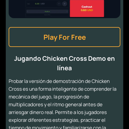
Play For Free
Jugando Chicken Cross Demo en
línea
Probar la versión de demostración de Chicken
Cross es una forma inteligente de comprender la
mecánica del juego, la progresión de
multiplicadores y el ritmo general antes de
arriesgar dinero real. Permite a los jugadores
explorar diferentes estrategias, practicar el
tiempo de movimiento y familiarizarse con la