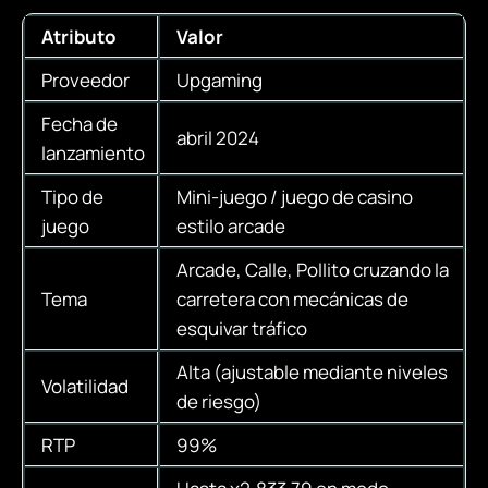
Juego Chicken Cross: Pros y Contras para
Jugadores Reales
Atributo
Valor
Pros
Proveedor
Upgaming
Contras
Fecha de
Acerca del Creador: Upgaming Info
abril 2024
lanzamiento
Características del juego Chicken Cross Prime y
bonos de oro
Tipo de
Mini-juego / juego de casino
Chicken Cross En Línea: Proceso de Juego
juego
estilo arcade
Aprender sobre niveles
Arcade, Calle, Pollito cruzando la
Estadísticas de Ganancia Máxima
Tema
carretera con mecánicas de
Apuesta y Depósito Requeridos
esquivar tráfico
Buscar RTP y Multiplicadores
Apuestas de dinero real en Chicken Cross
Alta (ajustable mediante niveles
Volatilidad
de riesgo)
Jugando Chicken Cross Demo en línea
Información sobre el software móvil Chicken
RTP
99%
Cross