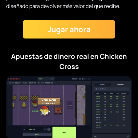
diseñado para devolver más valor del que recibe.
Jugar ahora
Apuestas de dinero real en Chicken
Cross