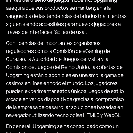
asegura que sus productos se mantengan a la
vanguardia de las tendencias de la industria mientras
siguen siendo accesibles para nuevos jugadores a
través de interfaces fáciles de usar.
Con licencias de importantes organismos
reguladores como la Comisión de eGaming de
Curazao, la Autoridad de Juegos de Malta y la
Comisión de Juegos del Reino Unido, las ofertas de
Upgaming están disponibles en una amplia gama de
casinos en línea en todo el mundo. Los jugadores
pueden experimentar estos únicos juegos de estilo
arcade en varios dispositivos gracias al compromiso
de la empresa de desarrollar soluciones basadas en
navegador utilizando tecnologías HTML5 y WebGL.
En general, Upgaming se ha consolidado como un