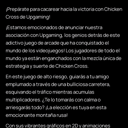
¡Prepárate para cacarear hacia la victoria con Chicken
Cross de Upgaming!
¡Estamos emocionados de anunciar nuestra
asociación con Upgaming, los genios detrás de este
adictivo juego de arcade que ha conquistado el
mundo de los videojuegos! Los jugadores de todo el
mundo ya están enganchados con la mezcla única de
estrategia y suerte de Chicken Cross.
En este juego de alto riesgo, guiarás a tu amigo
emplumado a través de una bulliciosa carretera,
esquivando el tráfico mientras acumulas
multiplicadores. ¿Te lo tomarás con calma o
arriesgarás todo? ¡La elección es tuya en esta
emocionante montaña rusa!
Con sus vibrantes gráficos en 2D y animaciones