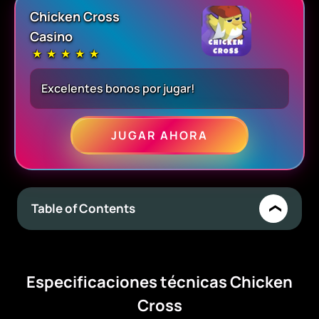
Chicken Cross
Casino
★
★
★
★
★
Excelentes bonos por jugar!
JUGAR AHORA
Table of Contents
Chicken Cross por Upgaming: Guía de Grandes
Ganancias
Especificaciones técnicas Chicken Cross
Especificaciones técnicas Chicken
Acerca de Chicken Cross: Lo Básico
Cross