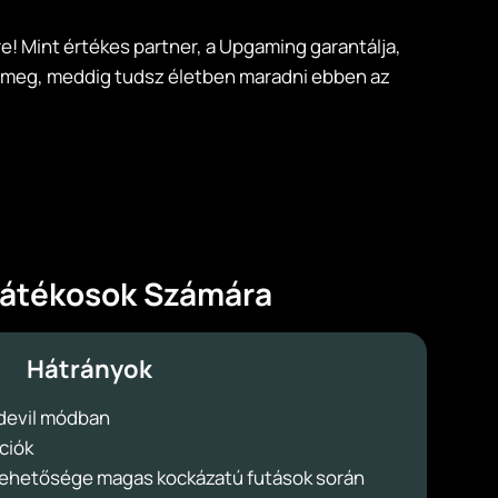
re! Mint értékes partner, a Upgaming garantálja,
ézd meg, meddig tudsz életben maradni ebben az
 Játékosok Számára
Hátrányok
edevil módban
ciók
 lehetősége magas kockázatú futások során