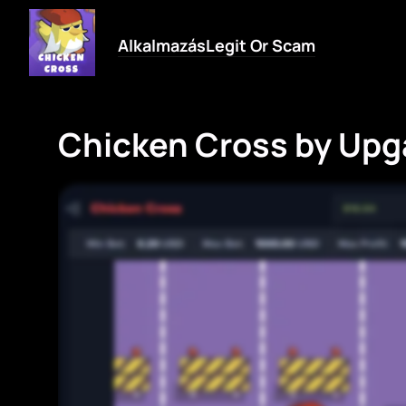
Alkalmazás
Legit Or Scam
Chicken Cross by Up