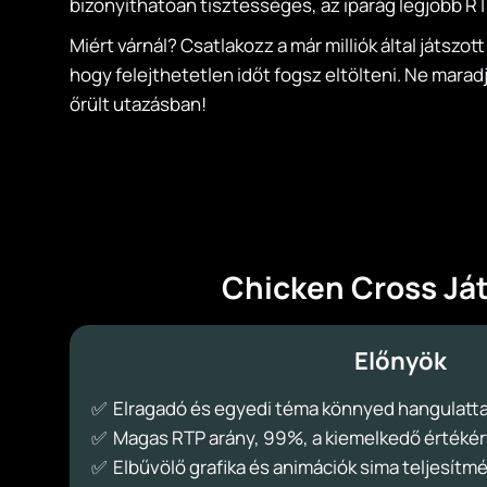
bizonyíthatóan tisztességes, az iparág legjobb RT
Miért várnál? Csatlakozz a már milliók által játsz
hogy felejthetetlen időt fogsz eltölteni. Ne mara
őrült utazásban!
Chicken Cross Ját
Előnyök
Elragadó és egyedi téma könnyed hangulatta
Magas RTP arány, 99%, a kiemelkedő értékér
Elbűvölő grafika és animációk sima teljesítm