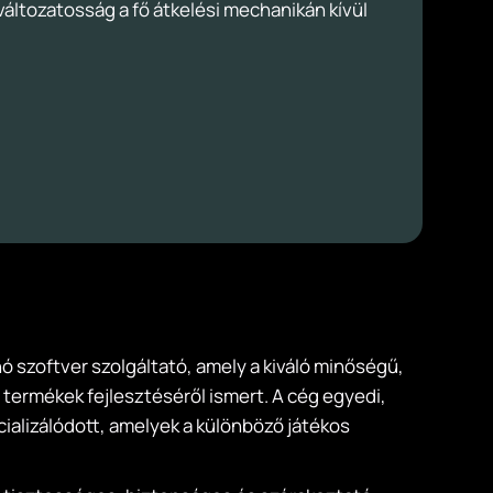
változatosság a fő átkelési mechanikán kívül
ó szoftver szolgáltató, amely a kiváló minőségű,
 termékek fejlesztéséről ismert. A cég egyedi,
cializálódott, amelyek a különböző játékos