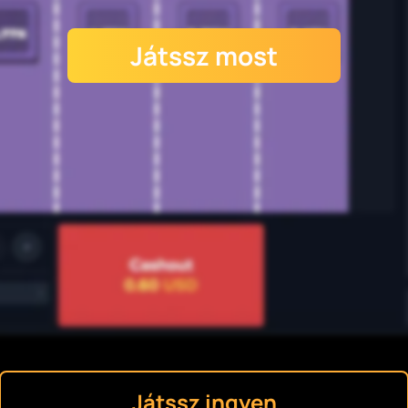
Játssz most
Játssz ingyen